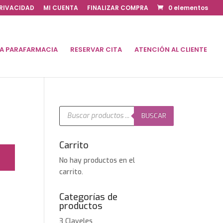
PRIVACIDAD
MI CUENTA
FINALIZAR COMPRA
0 elementos
DA PARAFARMACIA
RESERVAR CITA
ATENCIÓN AL CLIENTE
Búsqueda
de
BUSCAR
productos
Carrito
No hay productos en el
carrito.
Categorías de
productos
3 Claveles