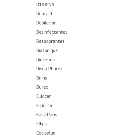
D’DONNA
Dentaid
Depilación
Desinfectantes
Desodorantes
Diatonique
Dietética
Disna Pharm
Dnins
Durex
E.llocar
E.Llorca
Easy Paris
Ellips
Equisalud