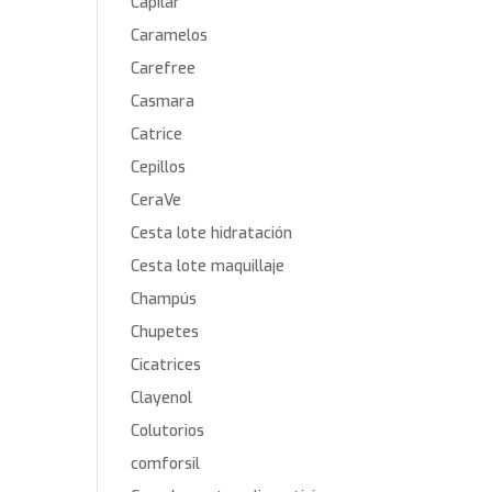
Capilar
Caramelos
Carefree
Casmara
Catrice
Cepillos
CeraVe
Cesta lote hidratación
Cesta lote maquillaje
Champús
Chupetes
Cicatrices
Clayenol
Colutorios
comforsil