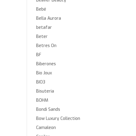
Beaver Beauty
Bebé
Bella Aurora
betafar
Beter
Betres On
BF
Biberones
Bio Joux
BIO3
Bisuteria
BOHM
Bondi Sands
Bow Luxury Collection
Camaleon