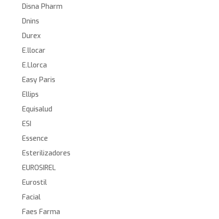
Disna Pharm
Dnins
Durex
E.llocar
E.Llorca
Easy Paris
Ellips
Equisalud
ESI
Essence
Esterilizadores
EUROSIREL
Eurostil
Facial
Faes Farma