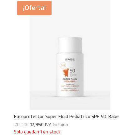
¡Oferta!
Fotoprotector Super Fluid Pediátrico SPF 50. Babe
El
El
20,00
€
17,95
€
IVA Incluido
precio
precio
Solo quedan 1 en stock
original
actual