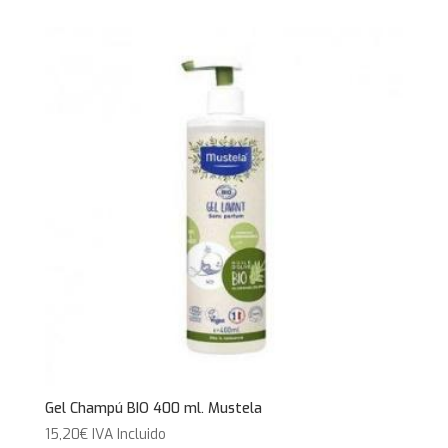
era:
es:
20,00€.
17,95€.
Gel Champú BIO 400 ml. Mustela
15,20
€
IVA Incluido