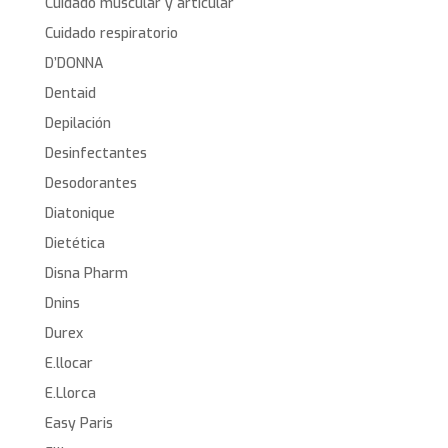
Cuidado muscular y articular
Cuidado respiratorio
D’DONNA
Dentaid
Depilación
Desinfectantes
Desodorantes
Diatonique
Dietética
Disna Pharm
Dnins
Durex
E.llocar
E.Llorca
Easy Paris