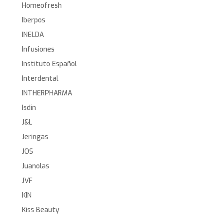
Homeofresh
Iberpos
INELDA
Infusiones
Instituto Español
Interdental
INTHERPHARMA
Isdin
J&L
Jeringas
JOS
Juanolas
JVF
KIN
Kiss Beauty