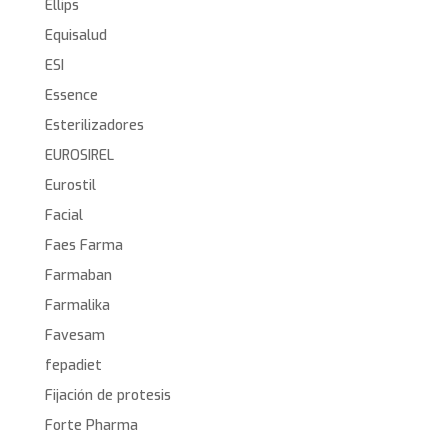
Ellips
Equisalud
ESI
Essence
Esterilizadores
EUROSIREL
Eurostil
Facial
Faes Farma
Farmaban
Farmalika
Favesam
fepadiet
Fijación de protesis
Forte Pharma