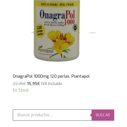
OnagraPol 1000mg 120 perlas. Plantapol
El
El
22,36
€
15,95
€
IVA Incluido
precio
precio
En Stock
original
actual
era:
es:
22,36€.
15,95€.
Búsqueda
de
BUSCAR
productos