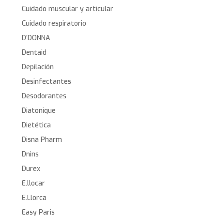
Cuidado muscular y articular
Cuidado respiratorio
D’DONNA
Dentaid
Depilación
Desinfectantes
Desodorantes
Diatonique
Dietética
Disna Pharm
Dnins
Durex
E.llocar
E.Llorca
Easy Paris