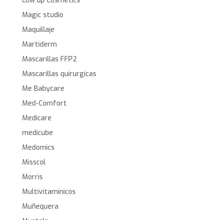
Low up Cosmetics
Magic studio
Maquillaje
Martiderm
Mascarillas FFP2
Mascarillas quirurgícas
Me Babycare
Med-Comfort
Medicare
medicube
Medomics
Misscol
Morris
Multivitamínicos
Muñequera