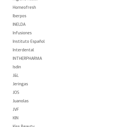
Homeofresh
Iberpos
INELDA
Infusiones
Instituto Español
Interdental
INTHERPHARMA
Isdin
J&L
Jeringas
JOS
Juanolas
JVF
KIN
Kiss Beauty