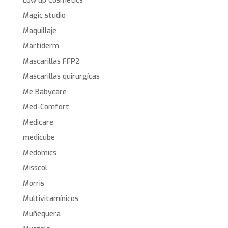
Low up Cosmetics
Magic studio
Maquillaje
Martiderm
Mascarillas FFP2
Mascarillas quirurgícas
Me Babycare
Med-Comfort
Medicare
medicube
Medomics
Misscol
Morris
Multivitamínicos
Muñequera