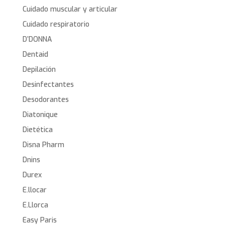
Cuidado muscular y articular
Cuidado respiratorio
D’DONNA
Dentaid
Depilación
Desinfectantes
Desodorantes
Diatonique
Dietética
Disna Pharm
Dnins
Durex
E.llocar
E.Llorca
Easy Paris