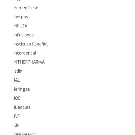
Homeofresh
Iberpos
INELDA
Infusiones
Instituto Español
Interdental
INTHERPHARMA
Isdin
J&L
Jeringas
JOS
Juanolas
JVF
KIN
Kiss Beauty