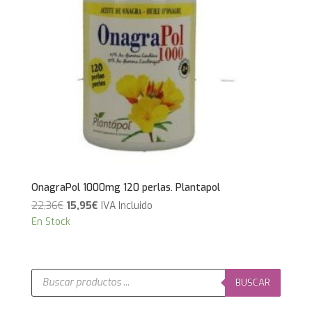
OnagraPol 1000mg 120 perlas. Plantapol
El
El
22,36
€
15,95
€
IVA Incluido
precio
precio
En Stock
original
actual
era:
es:
22,36€.
15,95€.
Búsqueda
de
BUSCAR
productos