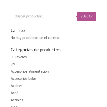
original
actual
era:
es:
19,95€.
14,95€.
Búsqueda
de
BUSCAR
productos
Carrito
No hay productos en el carrito.
Categorías de productos
3 Claveles
3M
Accesorios alimentación
Accesorios bebé
Aceites
Acné
Actibios