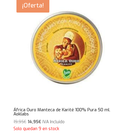
29,95€.
26,95€.
¡Oferta!
África Ouro Manteca de Karité 100% Pura 50 ml.
Aoklabs
El
El
19,95
€
14,95
€
IVA Incluido
precio
precio
Solo quedan 9 en stock