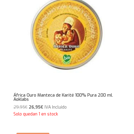
África Ouro Manteca de Karité 100% Pura 200 ml.
Aoklabs
El
El
29,95
€
26,95
€
IVA Incluido
precio
precio
Solo quedan 1 en stock
original
actual
era:
es: