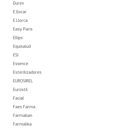
Durex
E.llocar
E.Llorca
Easy Paris
Ellips
Equisalud
ESI
Essence
Esterilizadores
EUROSIREL
Eurostil
Facial
Faes Farma
Farmaban
Farmalika