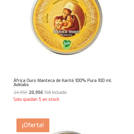
África Ouro Manteca de Karité 100% Pura 100 ml.
Aoklabs
El
El
24,95
€
20,95
€
IVA Incluido
precio
precio
Solo quedan 5 en stock
original
actual
era:
es:
24,95€.
20,95€.
¡Oferta!