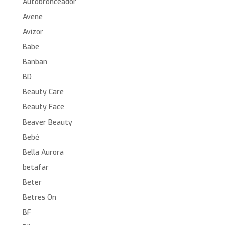
Autobronceador
Avene
Avizor
Babe
Banban
BD
Beauty Care
Beauty Face
Beaver Beauty
Bebé
Bella Aurora
betafar
Beter
Betres On
BF