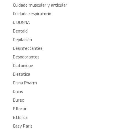
Cuidado muscular y articular
Cuidado respiratorio
D’DONNA
Dentaid
Depilación
Desinfectantes
Desodorantes
Diatonique
Dietética
Disna Pharm
Dnins
Durex
E.llocar
E.Llorca
Easy Paris