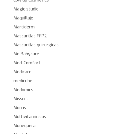
Low up Cosmetics
Magic studio
Maquillaje
Martiderm
Mascarillas FFP2
Mascarillas quirurgícas
Me Babycare
Med-Comfort
Medicare
medicube
Medomics
Misscol
Morris
Multivitamínicos
Muñequera