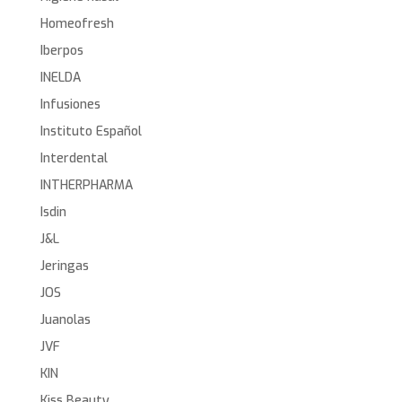
Homeofresh
Iberpos
INELDA
Infusiones
Instituto Español
Interdental
INTHERPHARMA
Isdin
J&L
Jeringas
JOS
Juanolas
JVF
KIN
Kiss Beauty