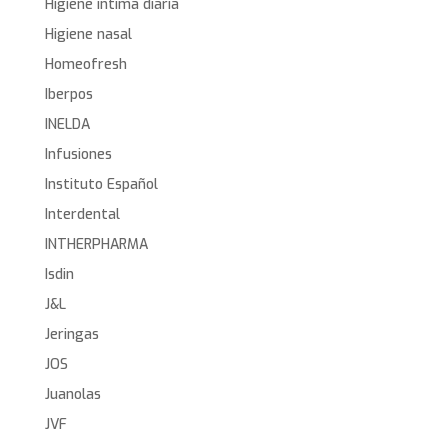
Higiene íntima diaria
Higiene nasal
Homeofresh
Iberpos
INELDA
Infusiones
Instituto Español
Interdental
INTHERPHARMA
Isdin
J&L
Jeringas
JOS
Juanolas
JVF