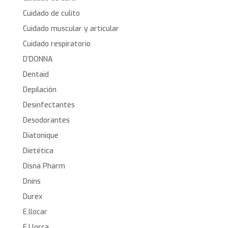
Cuidado de culito
Cuidado muscular y articular
Cuidado respiratorio
D’DONNA
Dentaid
Depilación
Desinfectantes
Desodorantes
Diatonique
Dietética
Disna Pharm
Dnins
Durex
E.llocar
E.Llorca