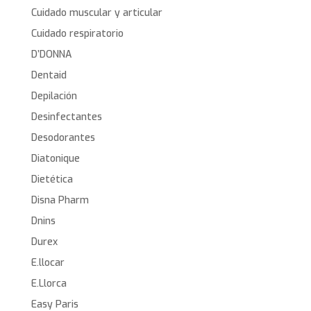
Cuidado muscular y articular
Cuidado respiratorio
D’DONNA
Dentaid
Depilación
Desinfectantes
Desodorantes
Diatonique
Dietética
Disna Pharm
Dnins
Durex
E.llocar
E.Llorca
Easy Paris