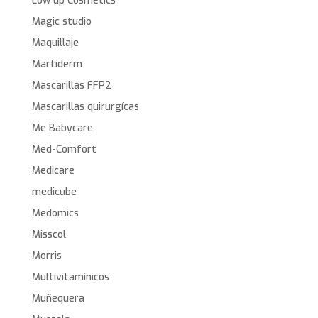
Low up Cosmetics
Magic studio
Maquillaje
Martiderm
Mascarillas FFP2
Mascarillas quirurgícas
Me Babycare
Med-Comfort
Medicare
medicube
Medomics
Misscol
Morris
Multivitamínicos
Muñequera