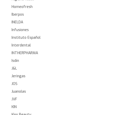
Homeofresh
Iberpos
INELDA
Infusiones
Instituto Español
Interdental
INTHERPHARMA
Isdin
J&L
Jeringas
JOS
Juanolas
JVF
KIN
Kiss Beauty