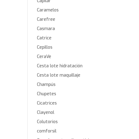
Capilar
Caramelos
Carefree
Casmara
Catrice
Cepillos
CeraVe
Cesta lote hidratación
Cesta lote maquillaje
Champús
Chupetes
Cicatrices
Clayenol
Colutorios
comforsil