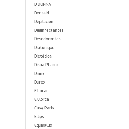
D’DONNA
Dentaid
Depilación
Desinfectantes
Desodorantes
Diatonique
Dietética
Disna Pharm
Dnins
Durex
E.llocar
E.Llorca
Easy Paris
Ellips
Equisalud