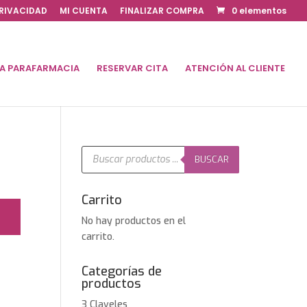
PRIVACIDAD
MI CUENTA
FINALIZAR COMPRA
0 elementos
DA PARAFARMACIA
RESERVAR CITA
ATENCIÓN AL CLIENTE
Búsqueda
de
BUSCAR
productos
Carrito
No hay productos en el
carrito.
Categorías de
productos
3 Claveles