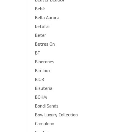
Beaver Beauty
Bebé
Bella Aurora
betafar
Beter
Betres On
BF
Biberones
Bio Joux
BIO3
Bisuteria
BOHM
Bondi Sands
Bow Luxury Collection
Camaleon