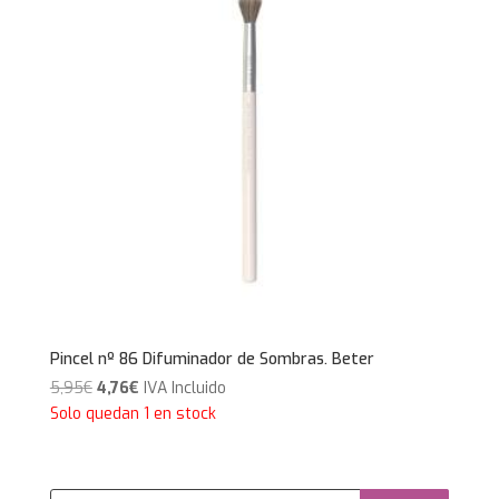
Pincel nº 86 Difuminador de Sombras. Beter
El
El
5,95
€
4,76
€
IVA Incluido
precio
precio
Solo quedan 1 en stock
original
actual
era:
es:
5,95€.
4,76€.
Búsqueda