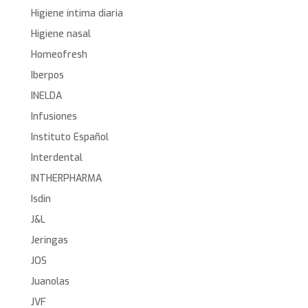
Higiene íntima diaria
Higiene nasal
Homeofresh
Iberpos
INELDA
Infusiones
Instituto Español
Interdental
INTHERPHARMA
Isdin
J&L
Jeringas
JOS
Juanolas
JVF