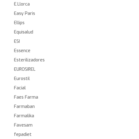
E.Llorca
Easy Paris
Ellips
Equisalud
ESI
Essence
Esterilizadores
EUROSIREL
Eurostil
Facial
Faes Farma
Farmaban
Farmalika
Favesam
fepadiet