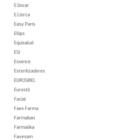
E.llocar
E.Llorca
Easy Paris
Ellips
Equisalud
ESI
Essence
Esterilizadores
EUROSIREL
Eurostil
Facial
Faes Farma
Farmaban
Farmalika
Favesam