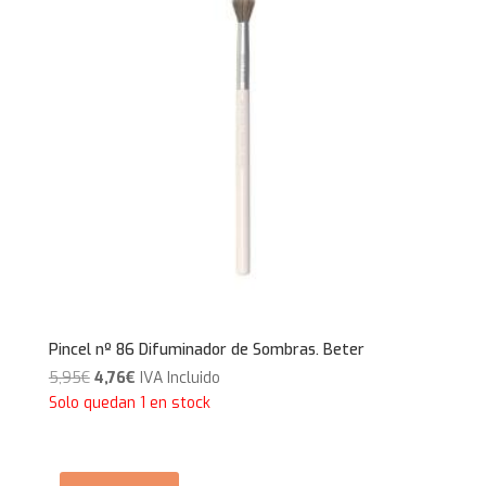
Pincel nº 86 Difuminador de Sombras. Beter
El
El
5,95
€
4,76
€
IVA Incluido
precio
precio
Solo quedan 1 en stock
original
actual
era:
es:
5,95€.
4,76€.