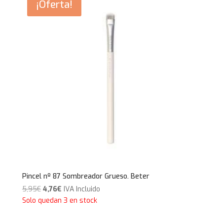
¡Oferta!
Pincel nº 87 Sombreador Grueso. Beter
El
El
5,95
€
4,76
€
IVA Incluido
precio
precio
Solo quedan 3 en stock
original
actual