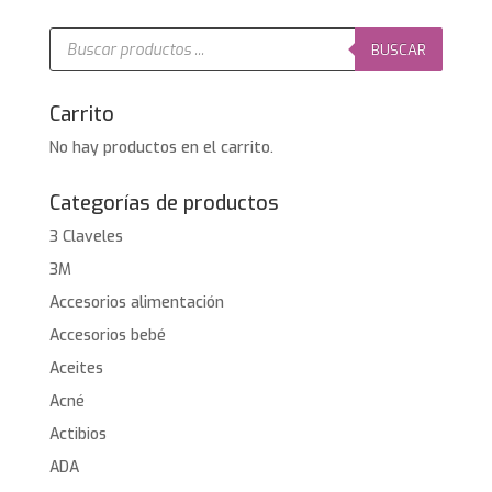
era:
es:
5,95€.
4,76€.
Búsqueda
de
BUSCAR
productos
Carrito
No hay productos en el carrito.
Categorías de productos
3 Claveles
3M
Accesorios alimentación
Accesorios bebé
Aceites
Acné
Actibios
ADA