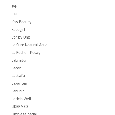
JVF
KIN
Kiss Beauty
Kocogirl
L'or by One
La Cure Natural Aqua
La Roche - Posay
Labnatur
Lacer
Lattafa
Laxantes
Lebudit
Leticia Well
LIDERMED
Limpieza facial