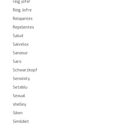
reig jofer
Reig Jofre
Relajantes
Repelentes
Salud
Salvelox
Sanasur
Saro
Schwarzkopf
Sensinity
Setablu
Sexual
shelley
Siken
Simildiet