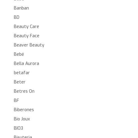
Banban
BD
Beauty Care
Beauty Face
Beaver Beauty
Bebé
Bella Aurora
betafar
Beter
Betres On
BF
Biberones
Bio Joux
BIO3
Bisuteria