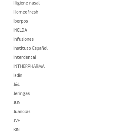
Higiene nasal
Homeofresh
Iberpos
INELDA
Infusiones
Instituto Español
Interdental
INTHERPHARMA
Isdin
J&L
Jeringas
JOS
Juanolas
JVF
KIN