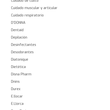
Cuidado de culito
Cuidado muscular y articular
Cuidado respiratorio
D’DONNA
Dentaid
Depilación
Desinfectantes
Desodorantes
Diatonique
Dietética
Disna Pharm
Dnins
Durex
E.llocar
E.Llorca