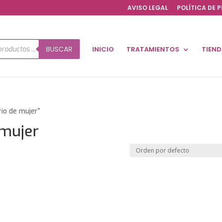
AVISO LEGAL
POLÍTICA DE 
a
BUSCAR
INICIO
TRATAMIENTOS
TIEN
os
rio de mujer”
 mujer