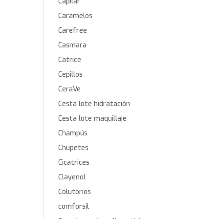
Capilar
Caramelos
Carefree
Casmara
Catrice
Cepillos
CeraVe
Cesta lote hidratación
Cesta lote maquillaje
Champús
Chupetes
Cicatrices
Clayenol
Colutorios
comforsil