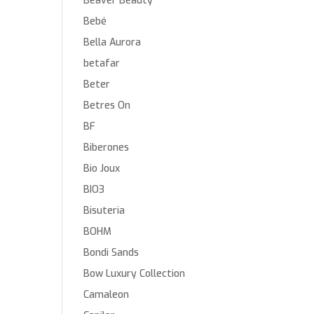
Beaver Beauty
Bebé
Bella Aurora
betafar
Beter
Betres On
BF
Biberones
Bio Joux
BIO3
Bisuteria
BOHM
Bondi Sands
Bow Luxury Collection
Camaleon