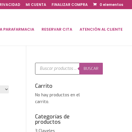
PRIVACIDAD
MI CUENTA
FINALIZAR COMPRA
0 elementos
DA PARAFARMACIA
RESERVAR CITA
ATENCIÓN AL CLIENTE
Búsqueda
de
BUSCAR
productos
Carrito
No hay productos en el
carrito.
Categorías de
productos
3 Claveles