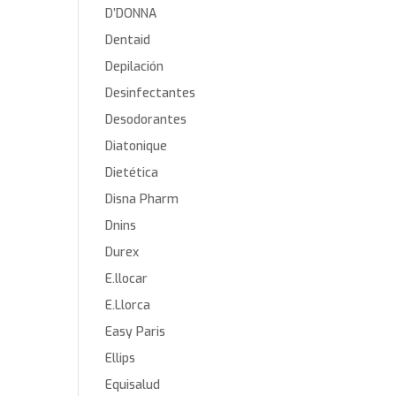
D’DONNA
Dentaid
Depilación
Desinfectantes
Desodorantes
Diatonique
Dietética
Disna Pharm
Dnins
Durex
E.llocar
E.Llorca
Easy Paris
Ellips
Equisalud