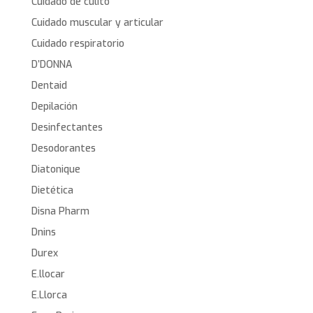
Cuidado de culito
Cuidado muscular y articular
Cuidado respiratorio
D’DONNA
Dentaid
Depilación
Desinfectantes
Desodorantes
Diatonique
Dietética
Disna Pharm
Dnins
Durex
E.llocar
E.Llorca