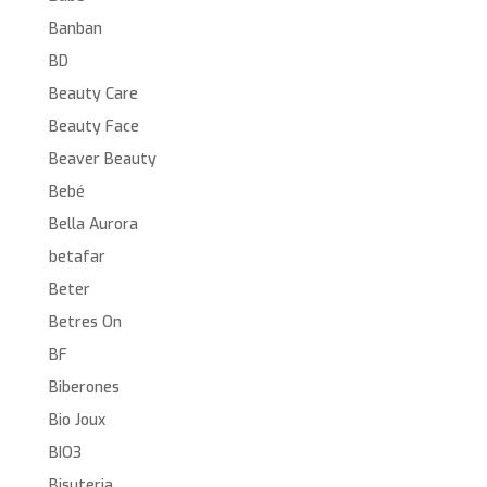
Banban
BD
Beauty Care
Beauty Face
Beaver Beauty
Bebé
Bella Aurora
betafar
Beter
Betres On
BF
Biberones
Bio Joux
BIO3
Bisuteria