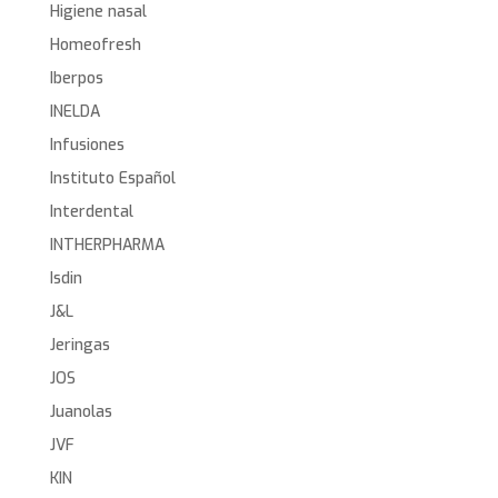
Higiene nasal
Homeofresh
Iberpos
INELDA
Infusiones
Instituto Español
Interdental
INTHERPHARMA
Isdin
J&L
Jeringas
JOS
Juanolas
JVF
KIN