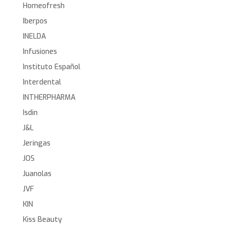
Homeofresh
Iberpos
INELDA
Infusiones
Instituto Español
Interdental
INTHERPHARMA
Isdin
J&L
Jeringas
JOS
Juanolas
JVF
KIN
Kiss Beauty