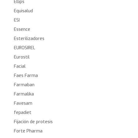
Ellips
Equisalud
ESI
Essence
Esterilizadores
EUROSIREL
Eurostil
Facial
Faes Farma
Farmaban
Farmalika
Favesam
fepadiet
Fijación de protesis
Forte Pharma