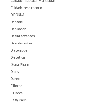
Cuidado muscular y articular
Cuidado respiratorio
D’DONNA
Dentaid
Depilación
Desinfectantes
Desodorantes
Diatonique
Dietética
Disna Pharm
Dnins
Durex
E.llocar
E.Llorca
Easy Paris