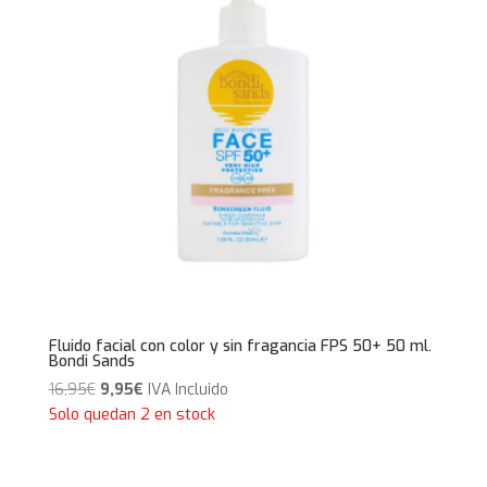
Fluido facial con color y sin fragancia FPS 50+ 50 ml.
Bondi Sands
El
El
16,95
€
9,95
€
IVA Incluido
precio
precio
Solo quedan 2 en stock
original
actual
era:
es: