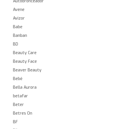
Autobronceador
Avene
Avizor
Babe
Banban
BD
Beauty Care
Beauty Face
Beaver Beauty
Bebé
Bella Aurora
betafar
Beter
Betres On
BF