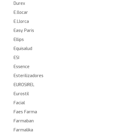
Durex
E.llocar
E.Llorca
Easy Paris
Ellips
Equisalud
ESI
Essence
Esterilizadores
EUROSIREL
Eurostil
Facial
Faes Farma
Farmaban
Farmalika