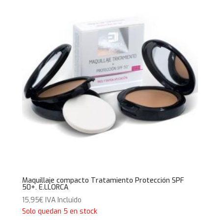
16,95€.
9,95€.
Maquillaje compacto Tratamiento Protección SPF
50+. E.LLORCA
15,95
€
IVA Incluido
Solo quedan 5 en stock