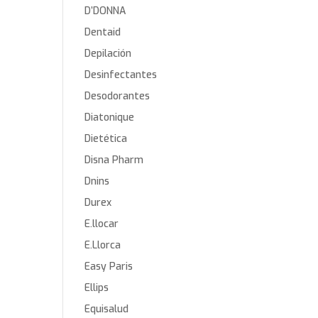
D’DONNA
Dentaid
Depilación
Desinfectantes
Desodorantes
Diatonique
Dietética
Disna Pharm
Dnins
Durex
E.llocar
E.Llorca
Easy Paris
Ellips
Equisalud