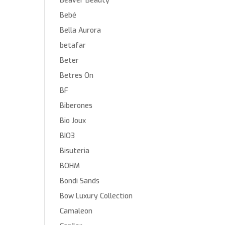
Beaver Beauty
Bebé
Bella Aurora
betafar
Beter
Betres On
BF
Biberones
Bio Joux
BIO3
Bisuteria
BOHM
Bondi Sands
Bow Luxury Collection
Camaleon