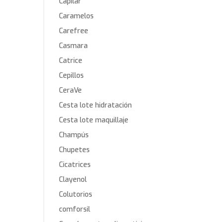
Capilar
Caramelos
Carefree
Casmara
Catrice
Cepillos
CeraVe
Cesta lote hidratación
Cesta lote maquillaje
Champús
Chupetes
Cicatrices
Clayenol
Colutorios
comforsil