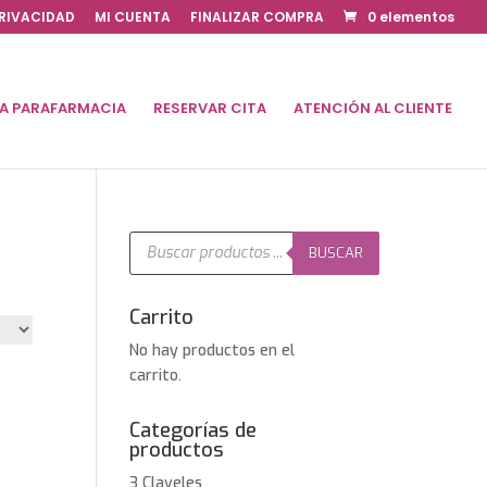
PRIVACIDAD
MI CUENTA
FINALIZAR COMPRA
0 elementos
DA PARAFARMACIA
RESERVAR CITA
ATENCIÓN AL CLIENTE
Búsqueda
de
BUSCAR
productos
Carrito
No hay productos en el
carrito.
Categorías de
productos
3 Claveles