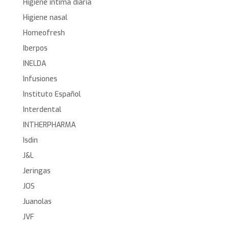
Higiene íntima diaria
Higiene nasal
Homeofresh
Iberpos
INELDA
Infusiones
Instituto Español
Interdental
INTHERPHARMA
Isdin
J&L
Jeringas
JOS
Juanolas
JVF