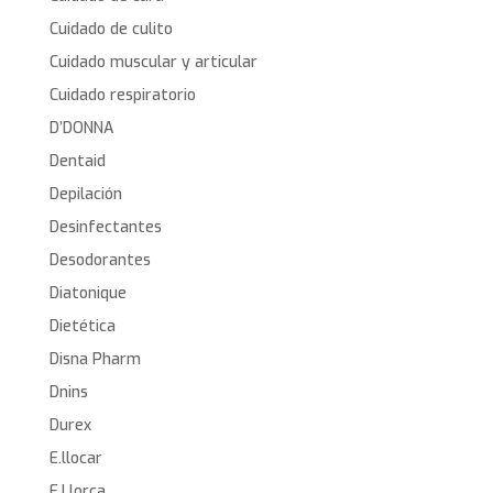
Cuidado de culito
Cuidado muscular y articular
Cuidado respiratorio
D’DONNA
Dentaid
Depilación
Desinfectantes
Desodorantes
Diatonique
Dietética
Disna Pharm
Dnins
Durex
E.llocar
E.Llorca