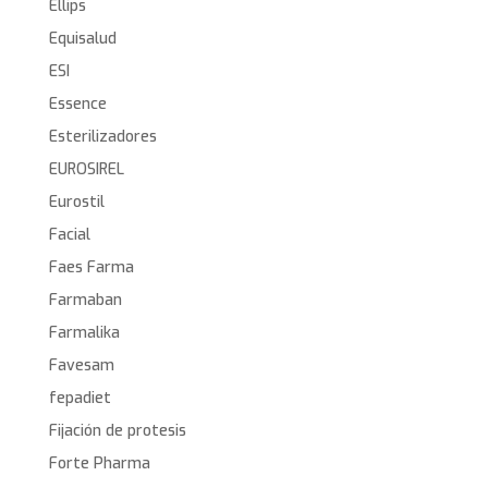
Ellips
Equisalud
ESI
Essence
Esterilizadores
EUROSIREL
Eurostil
Facial
Faes Farma
Farmaban
Farmalika
Favesam
fepadiet
Fijación de protesis
Forte Pharma