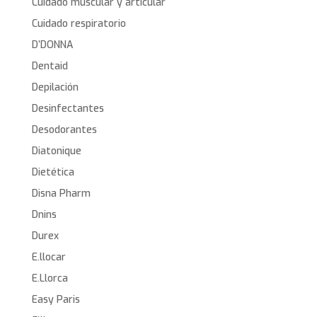
Cuidado muscular y articular
Cuidado respiratorio
D’DONNA
Dentaid
Depilación
Desinfectantes
Desodorantes
Diatonique
Dietética
Disna Pharm
Dnins
Durex
E.llocar
E.Llorca
Easy Paris