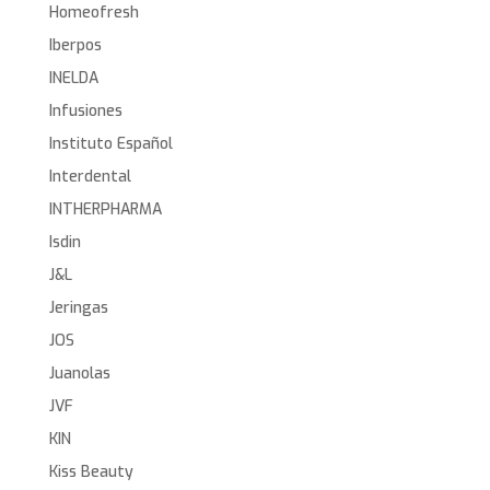
Homeofresh
Iberpos
INELDA
Infusiones
Instituto Español
Interdental
INTHERPHARMA
Isdin
J&L
Jeringas
JOS
Juanolas
JVF
KIN
Kiss Beauty