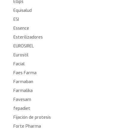
Ellips
Equisalud
ESI
Essence
Esterilizadores
EUROSIREL
Eurostil
Facial
Faes Farma
Farmaban
Farmalika
Favesam
fepadiet
Fijación de protesis
Forte Pharma