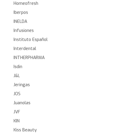
Homeofresh
Iberpos
INELDA
Infusiones
Instituto Español
Interdental
INTHERPHARMA
Isdin
J&L
Jeringas
JOS
Juanolas
JVF
KIN
Kiss Beauty