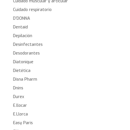
Cuidado muscular y articular
Cuidado respiratorio
D’DONNA
Dentaid
Depilación
Desinfectantes
Desodorantes
Diatonique
Dietética
Disna Pharm
Dnins
Durex
E.llocar
E.Llorca
Easy Paris