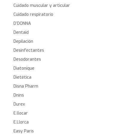
Cuidado muscular y articular
Cuidado respiratorio
D’DONNA
Dentaid
Depilación
Desinfectantes
Desodorantes
Diatonique
Dietética
Disna Pharm
Dnins
Durex
E.llocar
E.Llorca
Easy Paris