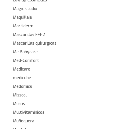
Low up Cosmetics
Magic studio
Maquillaje
Martiderm
Mascarillas FFP2
Mascarillas quirurgícas
Me Babycare
Med-Comfort
Medicare
medicube
Medomics
Misscol
Morris
Multivitamínicos
Muñequera