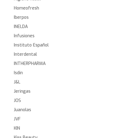
Homeofresh
Iberpos
INELDA
Infusiones
Instituto Español
Interdental
INTHERPHARMA
Isdin
J&L
Jeringas
JOS
Juanolas
JVF
KIN
Kiss Beauty