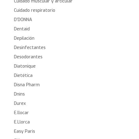
Cuidado muscular y articular
Cuidado respiratorio
D’DONNA
Dentaid
Depilación
Desinfectantes
Desodorantes
Diatonique
Dietética
Disna Pharm
Dnins
Durex
E.llocar
E.Llorca
Easy Paris