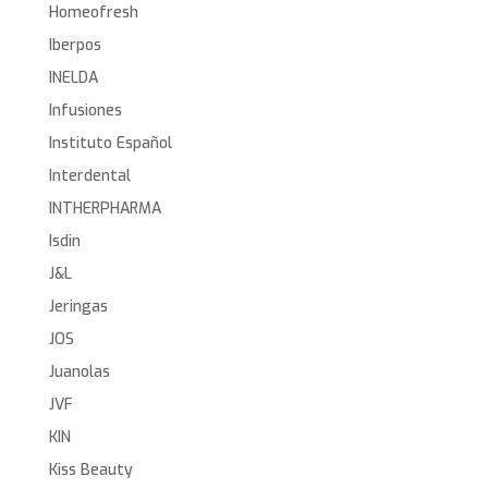
Homeofresh
Iberpos
INELDA
Infusiones
Instituto Español
Interdental
INTHERPHARMA
Isdin
J&L
Jeringas
JOS
Juanolas
JVF
KIN
Kiss Beauty