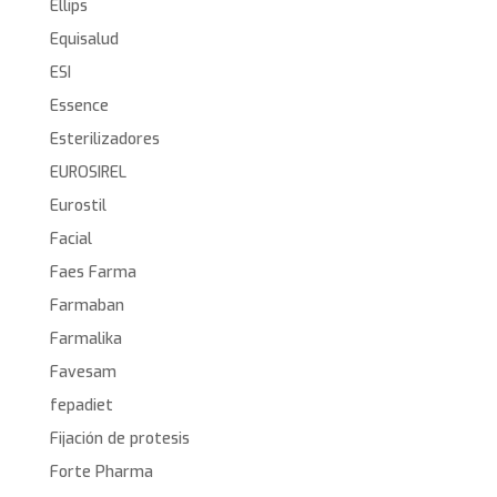
Ellips
Equisalud
ESI
Essence
Esterilizadores
EUROSIREL
Eurostil
Facial
Faes Farma
Farmaban
Farmalika
Favesam
fepadiet
Fijación de protesis
Forte Pharma