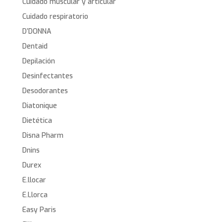
Cuidado muscular y articular
Cuidado respiratorio
D’DONNA
Dentaid
Depilación
Desinfectantes
Desodorantes
Diatonique
Dietética
Disna Pharm
Dnins
Durex
E.llocar
E.Llorca
Easy Paris