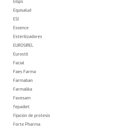
Ellips
Equisalud
ESI
Essence
Esterilizadores
EUROSIREL
Eurostil
Facial
Faes Farma
Farmaban
Farmalika
Favesam
fepadiet
Fijación de protesis
Forte Pharma