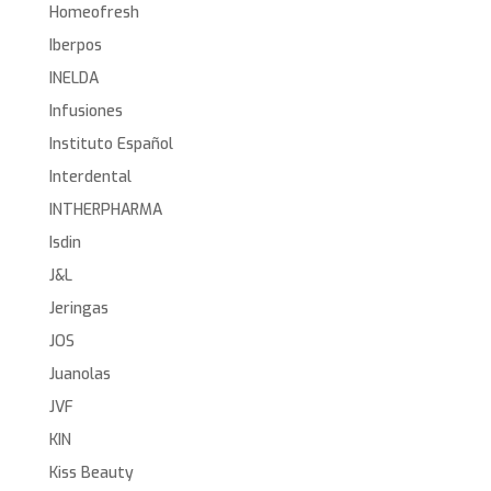
Homeofresh
Iberpos
INELDA
Infusiones
Instituto Español
Interdental
INTHERPHARMA
Isdin
J&L
Jeringas
JOS
Juanolas
JVF
KIN
Kiss Beauty