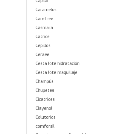
Capilar
Caramelos
Carefree
Casmara
Catrice
Cepillos
CeraVe
Cesta lote hidratación
Cesta lote maquillaje
Champús
Chupetes
Cicatrices
Clayenol
Colutorios
comforsil