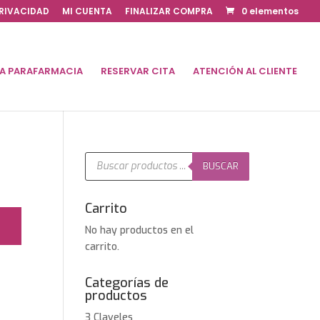
PRIVACIDAD
MI CUENTA
FINALIZAR COMPRA
0 elementos
DA PARAFARMACIA
RESERVAR CITA
ATENCIÓN AL CLIENTE
Búsqueda
de
BUSCAR
productos
Carrito
No hay productos en el
carrito.
Categorías de
productos
3 Claveles