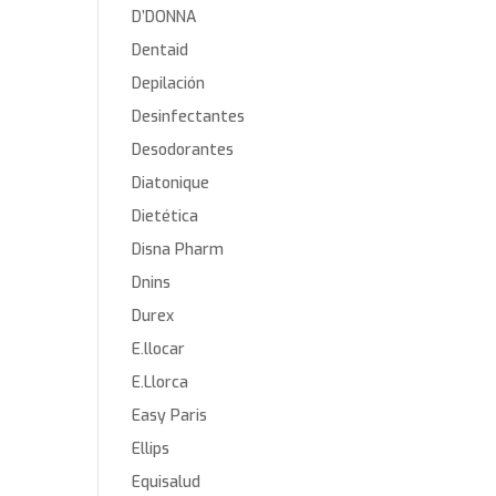
D’DONNA
Dentaid
Depilación
Desinfectantes
Desodorantes
Diatonique
Dietética
Disna Pharm
Dnins
Durex
E.llocar
E.Llorca
Easy Paris
Ellips
Equisalud