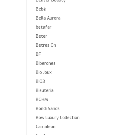
Beaver Beauty
Bebé
Bella Aurora
betafar
Beter
Betres On
BF
Biberones
Bio Joux
BIO3
Bisuteria
BOHM
Bondi Sands
Bow Luxury Collection
Camaleon