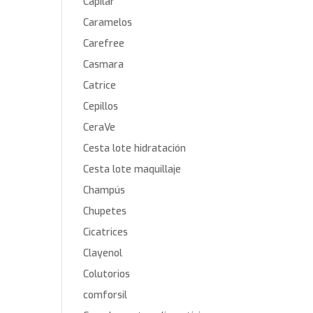
Capilar
Caramelos
Carefree
Casmara
Catrice
Cepillos
CeraVe
Cesta lote hidratación
Cesta lote maquillaje
Champús
Chupetes
Cicatrices
Clayenol
Colutorios
comforsil