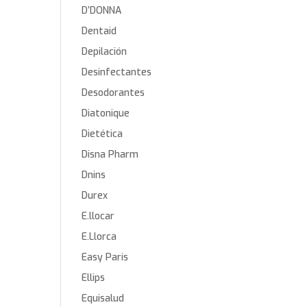
D’DONNA
Dentaid
Depilación
Desinfectantes
Desodorantes
Diatonique
Dietética
Disna Pharm
Dnins
Durex
E.llocar
E.Llorca
Easy Paris
Ellips
Equisalud