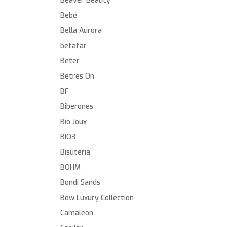
Beaver Beauty
Bebé
Bella Aurora
betafar
Beter
Betres On
BF
Biberones
Bio Joux
BIO3
Bisuteria
BOHM
Bondi Sands
Bow Luxury Collection
Camaleon