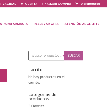
PRIVACIDAD
MI CUENTA
FINALIZAR COMPRA
0 elementos
DA PARAFARMACIA
RESERVAR CITA
ATENCIÓN AL CLIENTE
Búsqueda
de
BUSCAR
productos
Carrito
No hay productos en el
carrito.
Categorías de
productos
3 Claveles