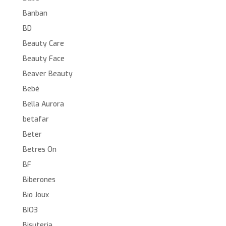
Banban
BD
Beauty Care
Beauty Face
Beaver Beauty
Bebé
Bella Aurora
betafar
Beter
Betres On
BF
Biberones
Bio Joux
BIO3
Bisuteria