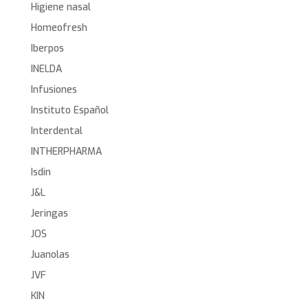
Higiene nasal
Homeofresh
Iberpos
INELDA
Infusiones
Instituto Español
Interdental
INTHERPHARMA
Isdin
J&L
Jeringas
JOS
Juanolas
JVF
KIN