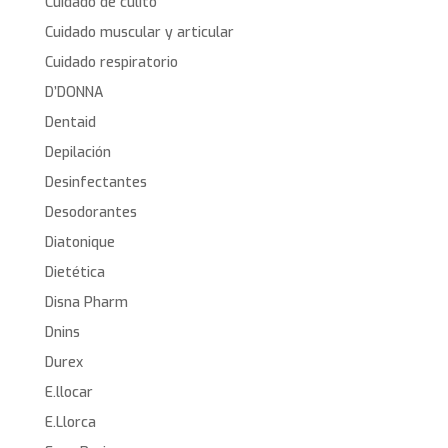
Cuidado de culito
Cuidado muscular y articular
Cuidado respiratorio
D’DONNA
Dentaid
Depilación
Desinfectantes
Desodorantes
Diatonique
Dietética
Disna Pharm
Dnins
Durex
E.llocar
E.Llorca