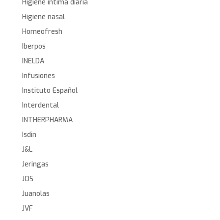
Higiene íntima diaria
Higiene nasal
Homeofresh
Iberpos
INELDA
Infusiones
Instituto Español
Interdental
INTHERPHARMA
Isdin
J&L
Jeringas
JOS
Juanolas
JVF