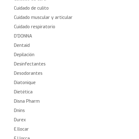
Cuidado de culito
Cuidado muscular y articular
Cuidado respiratorio
D’DONNA
Dentaid
Depilación
Desinfectantes
Desodorantes
Diatonique
Dietética
Disna Pharm
Dnins
Durex
E.llocar
E.Llorca