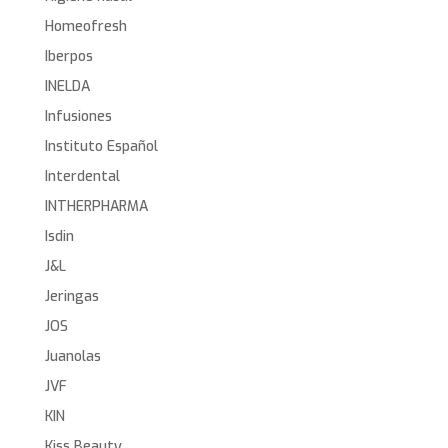
Homeofresh
Iberpos
INELDA
Infusiones
Instituto Español
Interdental
INTHERPHARMA
Isdin
J&L
Jeringas
JOS
Juanolas
JVF
KIN
Kiss Beauty