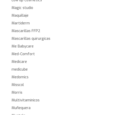
Low up Cosmetics
Magic studio
Maquillaje
Martiderm
Mascarillas FFP2
Mascarillas quirurgícas
Me Babycare
Med-Comfort
Medicare
medicube
Medomics
Misscol
Morris
Multivitamínicos
Muñequera