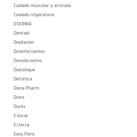
Cuidado muscular y articular
Cuidado respiratorio
D’DONNA
Dentaid
Depilación
Desinfectantes
Desodorantes
Diatonique
Dietética
Disna Pharm
Dnins
Durex
E.llocar
E.Llorca
Easy Paris