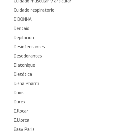
Cuidado muscular y articular
Cuidado respiratorio
D’DONNA
Dentaid
Depilación
Desinfectantes
Desodorantes
Diatonique
Dietética
Disna Pharm
Dnins
Durex
E.llocar
E.Llorca
Easy Paris