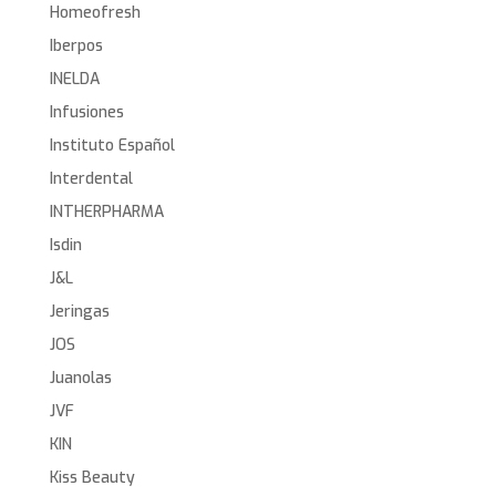
Homeofresh
Iberpos
INELDA
Infusiones
Instituto Español
Interdental
INTHERPHARMA
Isdin
J&L
Jeringas
JOS
Juanolas
JVF
KIN
Kiss Beauty