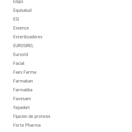
Ellips
Equisalud
ESI
Essence
Esterilizadores
EUROSIREL
Eurostil
Facial
Faes Farma
Farmaban
Farmalika
Favesam
fepadiet
Fijación de protesis
Forte Pharma