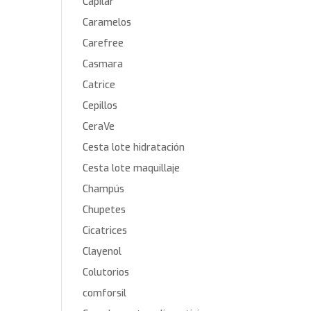
Capilar
Caramelos
Carefree
Casmara
Catrice
Cepillos
CeraVe
Cesta lote hidratación
Cesta lote maquillaje
Champús
Chupetes
Cicatrices
Clayenol
Colutorios
comforsil