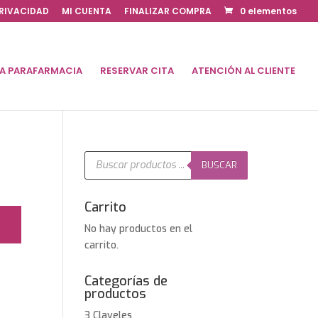
PRIVACIDAD
MI CUENTA
FINALIZAR COMPRA
0 elementos
DA PARAFARMACIA
RESERVAR CITA
ATENCIÓN AL CLIENTE
Búsqueda
de
BUSCAR
productos
Carrito
No hay productos en el
carrito.
Categorías de
productos
3 Claveles