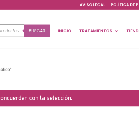
AVISO LEGAL
POLÍTICA DE 
a
BUSCAR
INICIO
TRATAMIENTOS
TIEN
os
olico”
oncuerden con la selección.