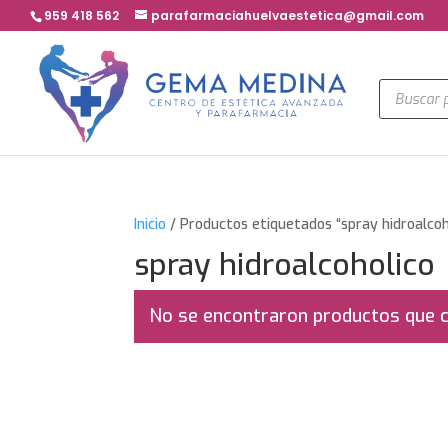
959 418 562
parafarmaciahuelvaestetica@gmail.com
Búsqued
de
product
Inicio
/ Productos etiquetados “spray hidroalcoh
spray hidroalcoholico
No se encontraron productos que c