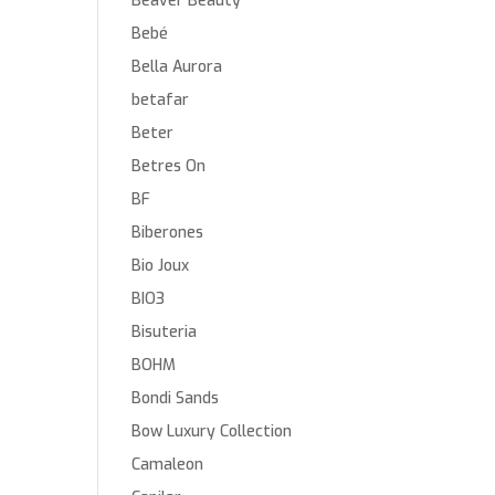
Beaver Beauty
Bebé
Bella Aurora
betafar
Beter
Betres On
BF
Biberones
Bio Joux
BIO3
Bisuteria
BOHM
Bondi Sands
Bow Luxury Collection
Camaleon