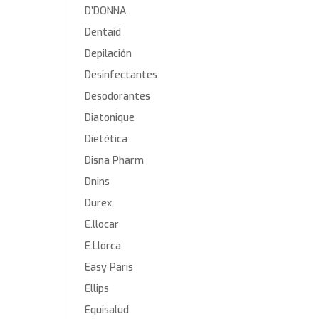
D’DONNA
Dentaid
Depilación
Desinfectantes
Desodorantes
Diatonique
Dietética
Disna Pharm
Dnins
Durex
E.llocar
E.Llorca
Easy Paris
Ellips
Equisalud