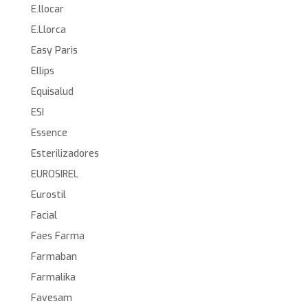
E.llocar
E.Llorca
Easy Paris
Ellips
Equisalud
ESI
Essence
Esterilizadores
EUROSIREL
Eurostil
Facial
Faes Farma
Farmaban
Farmalika
Favesam