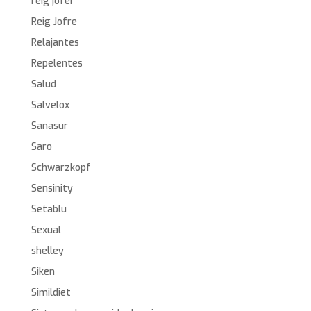
reig jofer
Reig Jofre
Relajantes
Repelentes
Salud
Salvelox
Sanasur
Saro
Schwarzkopf
Sensinity
Setablu
Sexual
shelley
Siken
Simildiet