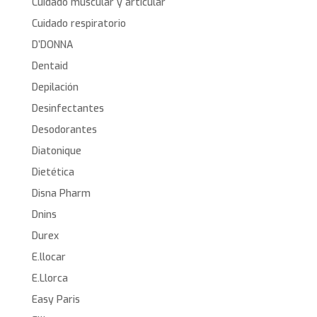
Cuidado muscular y articular
Cuidado respiratorio
D’DONNA
Dentaid
Depilación
Desinfectantes
Desodorantes
Diatonique
Dietética
Disna Pharm
Dnins
Durex
E.llocar
E.Llorca
Easy Paris