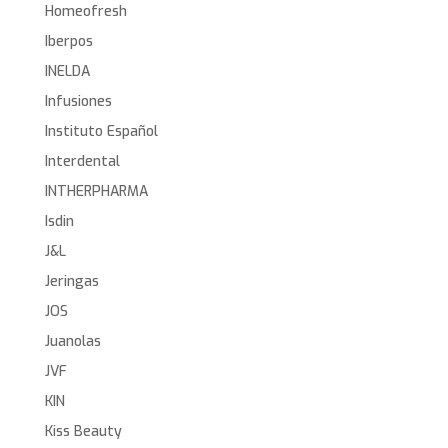
Homeofresh
Iberpos
INELDA
Infusiones
Instituto Español
Interdental
INTHERPHARMA
Isdin
J&L
Jeringas
JOS
Juanolas
JVF
KIN
Kiss Beauty