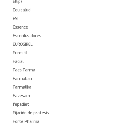
Ellips
Equisalud
ESI
Essence
Esterilizadores
EUROSIREL
Eurostil
Facial
Faes Farma
Farmaban
Farmalika
Favesam
fepadiet
Fijación de protesis
Forte Pharma