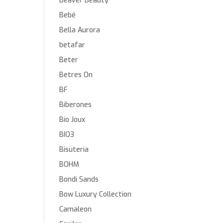
Beaver Beauty
Bebé
Bella Aurora
betafar
Beter
Betres On
BF
Biberones
Bio Joux
BIO3
Bisuteria
BOHM
Bondi Sands
Bow Luxury Collection
Camaleon