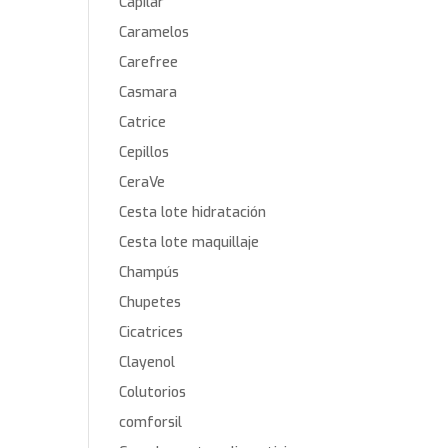
Capilar
Caramelos
Carefree
Casmara
Catrice
Cepillos
CeraVe
Cesta lote hidratación
Cesta lote maquillaje
Champús
Chupetes
Cicatrices
Clayenol
Colutorios
comforsil