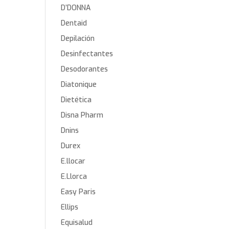
D’DONNA
Dentaid
Depilación
Desinfectantes
Desodorantes
Diatonique
Dietética
Disna Pharm
Dnins
Durex
E.llocar
E.Llorca
Easy Paris
Ellips
Equisalud