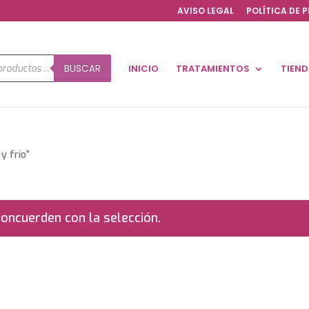
AVISO LEGAL
POLÍTICA DE 
a
BUSCAR
INICIO
TRATAMIENTOS
TIEN
os
y frío”
oncuerden con la selección.