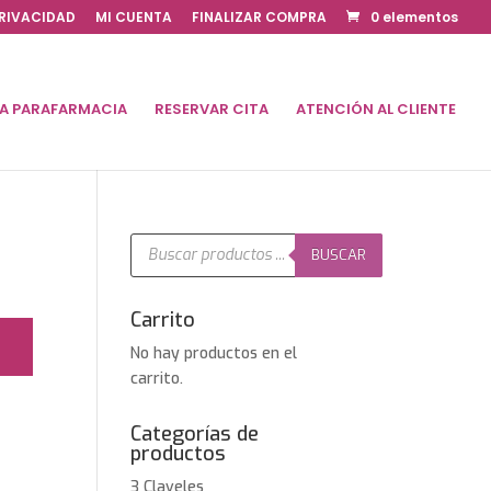
PRIVACIDAD
MI CUENTA
FINALIZAR COMPRA
0 elementos
DA PARAFARMACIA
RESERVAR CITA
ATENCIÓN AL CLIENTE
Búsqueda
de
BUSCAR
productos
Carrito
No hay productos en el
carrito.
Categorías de
productos
3 Claveles