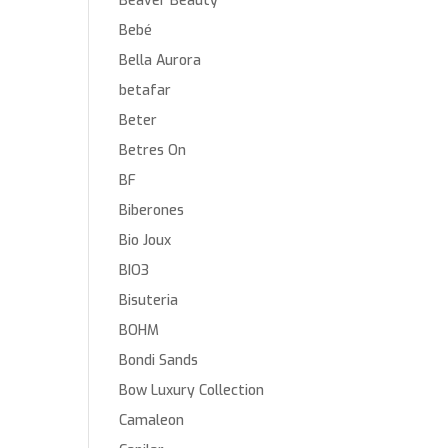
Beaver Beauty
Bebé
Bella Aurora
betafar
Beter
Betres On
BF
Biberones
Bio Joux
BIO3
Bisuteria
BOHM
Bondi Sands
Bow Luxury Collection
Camaleon