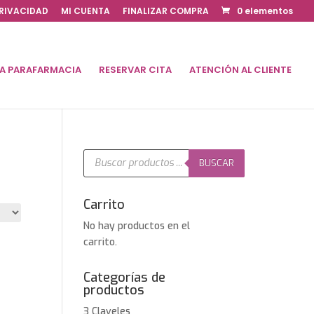
PRIVACIDAD
MI CUENTA
FINALIZAR COMPRA
0 elementos
DA PARAFARMACIA
RESERVAR CITA
ATENCIÓN AL CLIENTE
Búsqueda
de
BUSCAR
productos
Carrito
No hay productos en el
carrito.
Categorías de
productos
3 Claveles