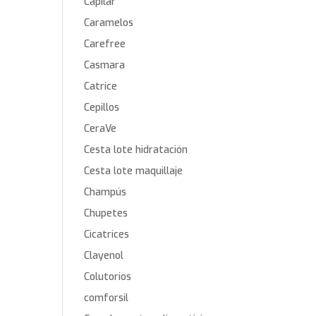
Capilar
Caramelos
Carefree
Casmara
Catrice
Cepillos
CeraVe
Cesta lote hidratación
Cesta lote maquillaje
Champús
Chupetes
Cicatrices
Clayenol
Colutorios
comforsil