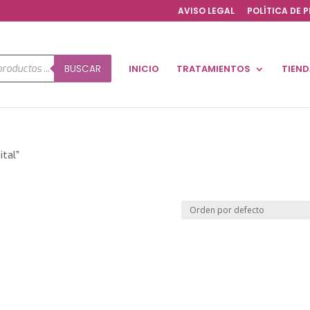
AVISO LEGAL
POLÍTICA DE 
a
BUSCAR
INICIO
TRATAMIENTOS
TIEN
os
ital”