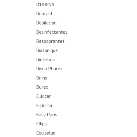
D’DONNA
Dentaid
Depilación
Desinfectantes
Desodorantes
Diatonique
Dietética
Disna Pharm
Dnins
Durex
E.llocar
E.Llorca
Easy Paris
Ellips
Equisalud