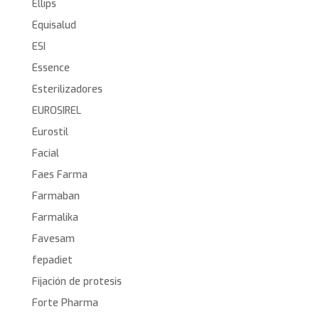
Ellips
Equisalud
ESI
Essence
Esterilizadores
EUROSIREL
Eurostil
Facial
Faes Farma
Farmaban
Farmalika
Favesam
fepadiet
Fijación de protesis
Forte Pharma