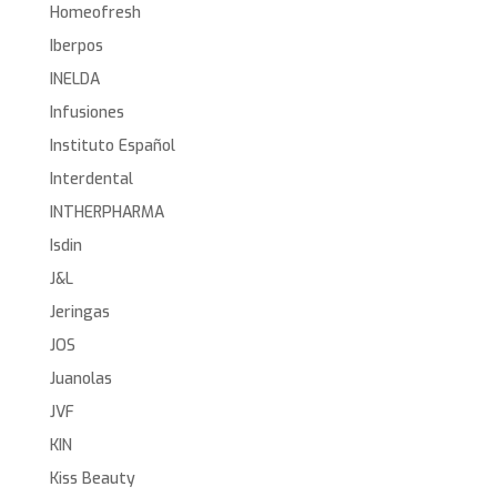
Homeofresh
Iberpos
INELDA
Infusiones
Instituto Español
Interdental
INTHERPHARMA
Isdin
J&L
Jeringas
JOS
Juanolas
JVF
KIN
Kiss Beauty