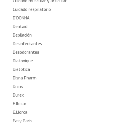
Cuidado muscular y articular
Cuidado respiratorio
D’DONNA
Dentaid
Depilación
Desinfectantes
Desodorantes
Diatonique
Dietética
Disna Pharm
Dnins
Durex
E.llocar
E.Llorca
Easy Paris