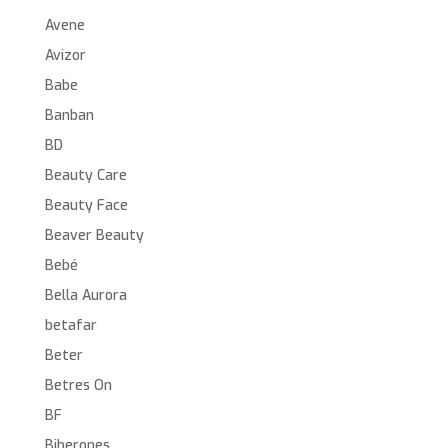
Avene
Avizor
Babe
Banban
BD
Beauty Care
Beauty Face
Beaver Beauty
Bebé
Bella Aurora
betafar
Beter
Betres On
BF
Biberones