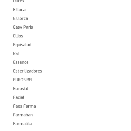
Durex
E.llocar
E.Llorca
Easy Paris
Ellips
Equisalud
ESI
Essence
Esterilizadores
EUROSIREL
Eurostil
Facial
Faes Farma
Farmaban
Farmalika