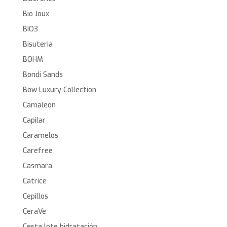
Bio Joux
BIO3
Bisuteria
BOHM
Bondi Sands
Bow Luxury Collection
Camaleon
Capilar
Caramelos
Carefree
Casmara
Catrice
Cepillos
CeraVe
Cesta lote hidratación