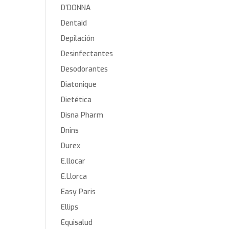
D’DONNA
Dentaid
Depilación
Desinfectantes
Desodorantes
Diatonique
Dietética
Disna Pharm
Dnins
Durex
E.llocar
E.Llorca
Easy Paris
Ellips
Equisalud