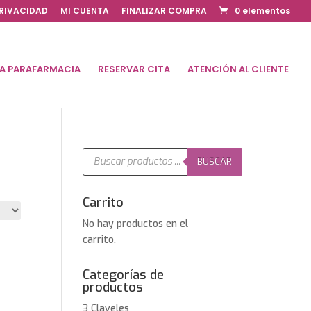
PRIVACIDAD
MI CUENTA
FINALIZAR COMPRA
0 elementos
DA PARAFARMACIA
RESERVAR CITA
ATENCIÓN AL CLIENTE
Búsqueda
de
BUSCAR
productos
Carrito
No hay productos en el
carrito.
Categorías de
productos
3 Claveles