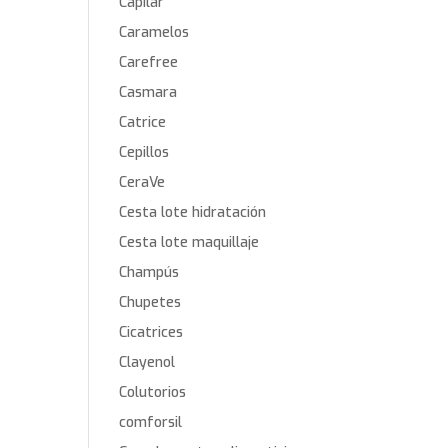
Capilar
Caramelos
Carefree
Casmara
Catrice
Cepillos
CeraVe
Cesta lote hidratación
Cesta lote maquillaje
Champús
Chupetes
Cicatrices
Clayenol
Colutorios
comforsil