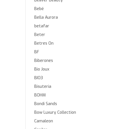
Beaver Beauty
Bebé
Bella Aurora
betafar
Beter
Betres On
BF
Biberones
Bio Joux
BIO3
Bisuteria
BOHM
Bondi Sands
Bow Luxury Collection
Camaleon