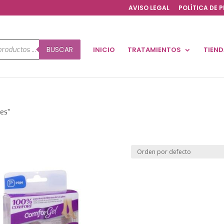
AVISO LEGAL
POLÍTICA DE 
a
BUSCAR
INICIO
TRATAMIENTOS
TIEN
os
es”