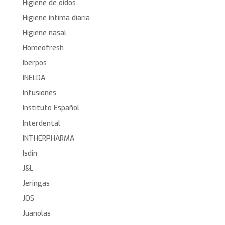
Higiene de oídos
Higiene íntima diaria
Higiene nasal
Homeofresh
Iberpos
INELDA
Infusiones
Instituto Español
Interdental
INTHERPHARMA
Isdin
J&L
Jeringas
JOS
Juanolas