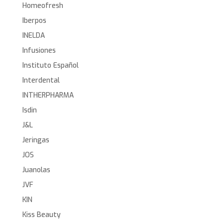
Homeofresh
Iberpos
INELDA
Infusiones
Instituto Español
Interdental
INTHERPHARMA
Isdin
J&L
Jeringas
JOS
Juanolas
JVF
KIN
Kiss Beauty