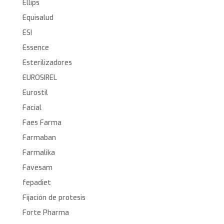
Ellips
Equisalud
ESI
Essence
Esterilizadores
EUROSIREL
Eurostil
Facial
Faes Farma
Farmaban
Farmalika
Favesam
fepadiet
Fijación de protesis
Forte Pharma