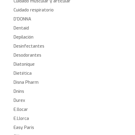
Cuidado muscular y articular
Cuidado respiratorio
D’DONNA
Dentaid
Depilación
Desinfectantes
Desodorantes
Diatonique
Dietética
Disna Pharm
Dnins
Durex
E.llocar
E.Llorca
Easy Paris