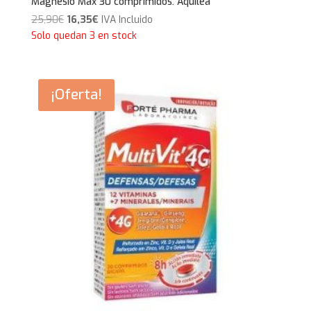
Magnesio Max 30 comprimidos. Aquilea
El
El
25,90
€
16,35
€
IVA Incluido
precio
precio
Solo quedan 3 en stock
original
actual
era:
es:
25,90€.
16,35€.
¡Oferta!