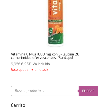
Vitamina C Plus 1000 mg con L- leucina 20
comprimidos efervescentes. Plantapol
El
El
9,95
€
6,95
€
IVA Incluido
precio
precio
Solo quedan 6 en stock
original
actual
era:
es:
9,95€.
6,95€.
Búsqueda
de
BUSCAR
productos
Carrito