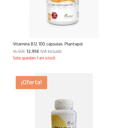
Vitamina B12 100 cápsulas. Plantapol
El
El
16,50
€
12,95
€
IVA Incluido
precio
precio
Solo quedan 1 en stock
original
actual
era:
es:
16,50€.
12,95€.
¡Oferta!