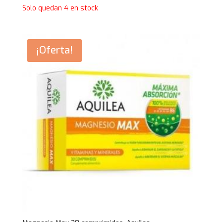
precio
precio
Solo quedan 4 en stock
original
actual
era:
es:
6,95€.
5,95€.
¡Oferta!