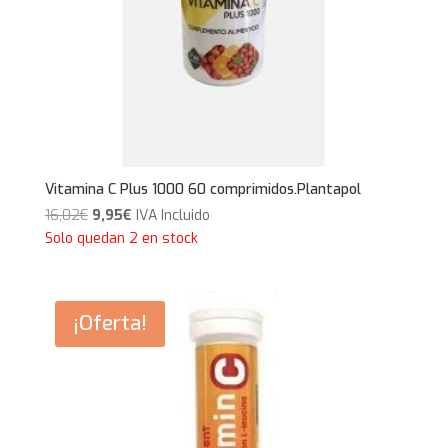
Vitamina C Plus 1000 60 comprimidos.Plantapol
El
El
16,02
€
9,95
€
IVA Incluido
precio
precio
Solo quedan 2 en stock
original
actual
era:
es:
16,02€.
9,95€.
¡Oferta!