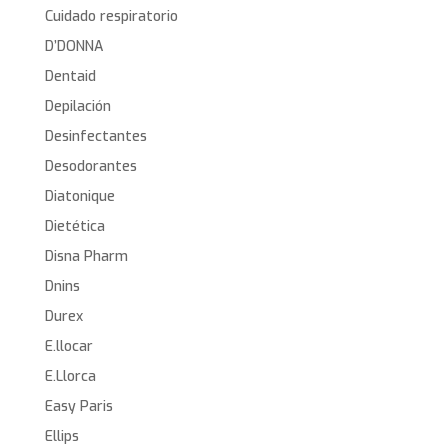
Cuidado respiratorio
D’DONNA
Dentaid
Depilación
Desinfectantes
Desodorantes
Diatonique
Dietética
Disna Pharm
Dnins
Durex
E.llocar
E.Llorca
Easy Paris
Ellips