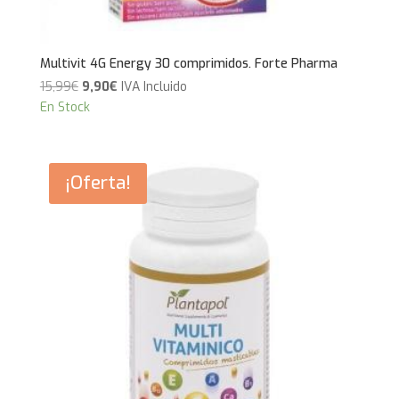
Multivit 4G Energy 30 comprimidos. Forte Pharma
El
El
15,99
€
9,90
€
IVA Incluido
precio
precio
En Stock
original
actual
era:
es:
15,99€.
9,90€.
¡Oferta!