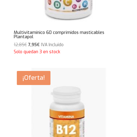
Multivitamínico 60 comprimidos masticables
Plantapol
El
El
12,85
€
7,95
€
IVA Incluido
precio
precio
Solo quedan 3 en stock
original
actual
era:
es:
12,85€.
7,95€.
¡Oferta!