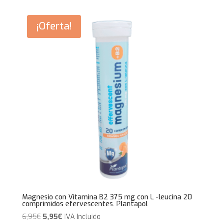
¡Oferta!
Magnesio con Vitamina B2 375 mg con L -leucina 20
comprimidos efervescentes. Plantapol
El
El
6,95
€
5,95
€
IVA Incluido