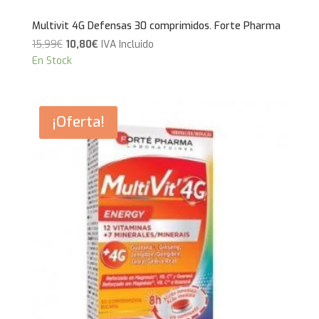
Multivit 4G Defensas 30 comprimidos. Forte Pharma
El
El
15,99
€
10,80
€
IVA Incluido
precio
precio
En Stock
original
actual
era:
es:
15,99€.
10,80€.
¡Oferta!