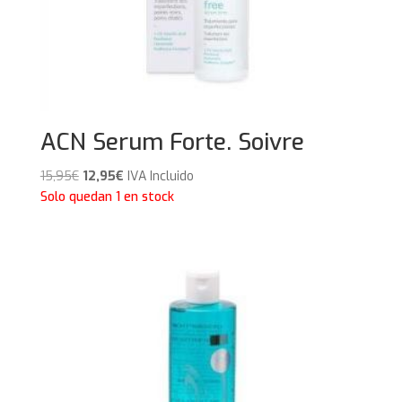
ACN Serum Forte. Soivre
El
El
15,95
€
12,95
€
IVA Incluido
precio
precio
Solo quedan 1 en stock
original
actual
era:
es:
15,95€.
12,95€.