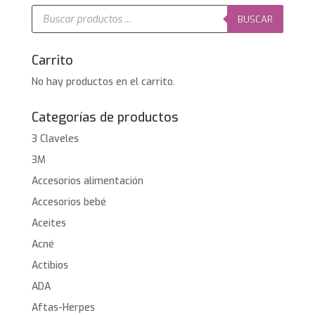
11,85€.
8,68€.
Búsqueda
de
BUSCAR
productos
Carrito
No hay productos en el carrito.
Categorías de productos
3 Claveles
3M
Accesorios alimentación
Accesorios bebé
Aceites
Acné
Actibios
ADA
Aftas-Herpes