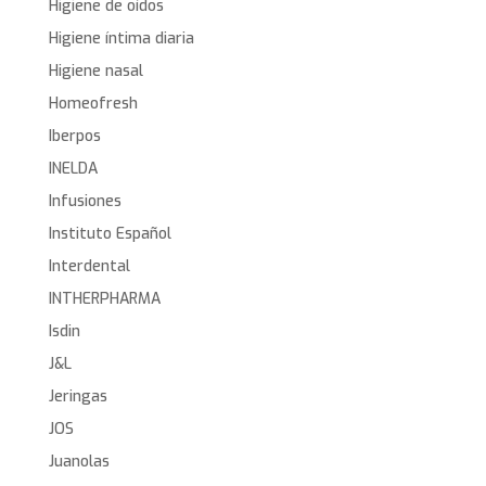
Higiene de oídos
Higiene íntima diaria
Higiene nasal
Homeofresh
Iberpos
INELDA
Infusiones
Instituto Español
Interdental
INTHERPHARMA
Isdin
J&L
Jeringas
JOS
Juanolas