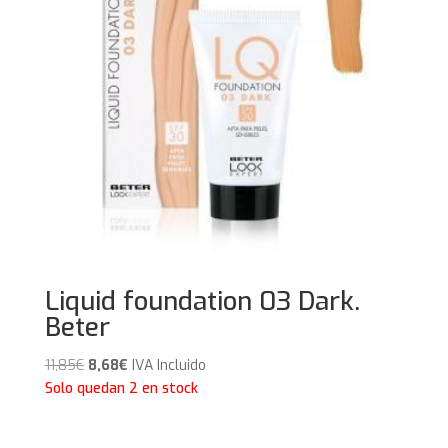
Liquid foundation 03 Dark.
Beter
El
El
11,85
€
8,68
€
IVA Incluido
precio
precio
Solo quedan 2 en stock
original
actual
era:
es: