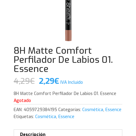
8H Matte Comfort
Perfilador De Labios 01.
Essence
El
El
4,29
€
2,29
€
IVA Incluido
precio
precio
original
actual
8H Matte Comfort Perfilador De Labios 01. Essence
era:
es:
Agotado
4,29€.
2,29€.
EAN:
4059729384195
Categorías:
Cosmética
,
Essence
Etiquetas:
Cosmética
,
Essence
Descripción