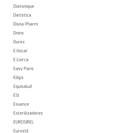
Diatonique
Dietética
Disna Pharm
Dnins
Durex
E.llocar
E.Llorca
Easy Paris
Ellips
Equisalud
ESI
Essence
Esterilizadores
EUROSIREL
Eurostil