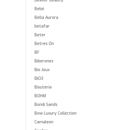
Beaver Beauty
Bebé
Bella Aurora
betafar
Beter
Betres On
BF
Biberones
Bio Joux
BIO3
Bisuteria
BOHM
Bondi Sands
Bow Luxury Collection
Camaleon