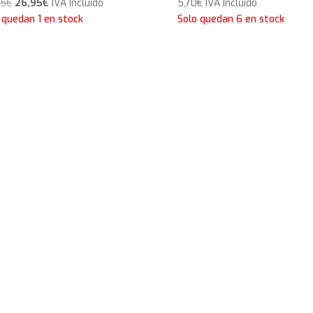
El
El
95
€
26,95
€
IVA Incluido
5,70
€
IVA Incluido
precio
precio
 quedan 1 en stock
Solo quedan 6 en stock
original
actual
era:
es:
29,95€.
26,95€.