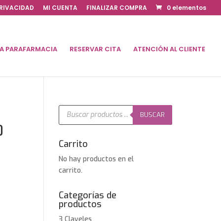
PRIVACIDAD
MI CUENTA
FINALIZAR COMPRA
0 elementos
DA PARAFARMACIA
RESERVAR CITA
ATENCIÓN AL CLIENTE
Búsqueda
de
BUSCAR
productos
0
Carrito
No hay productos en el
carrito.
Categorías de
productos
3 Claveles