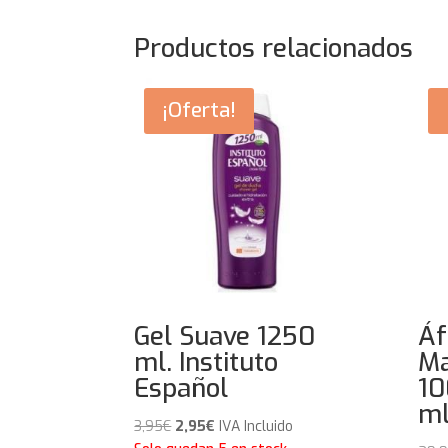
Productos relacionados
¡Oferta!
Gel Suave 1250
Áf
ml. Instituto
Ma
Español
10
ml
El
El
3,95
€
2,95
€
IVA Incluido