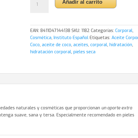
Añadir al carrito
Corporal
Coco
400
ml.
EAN:
8411047144138
SKU:
1182
Categorías:
Corporal
,
Instituto
Cosmética
,
Instituto Español
Etiquetas:
Aceite Corpo
Español
Coco
,
aceite de coco
,
aceites
,
corporal
,
hidratación
,
cantidad
hidratación corporal
,
pieles seca
piedades naturales y cosméticas que proporcionan
un aporte extra
ntenga suave, sana y tersa. Especialmente recomendado en pieles