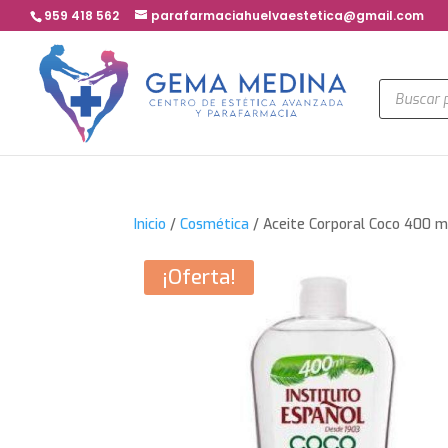
959 418 562
parafarmaciahuelvaestetica@gmail.com
Búsqued
de
product
Inicio
/
Cosmética
/ Aceite Corporal Coco 400 ml
¡Oferta!