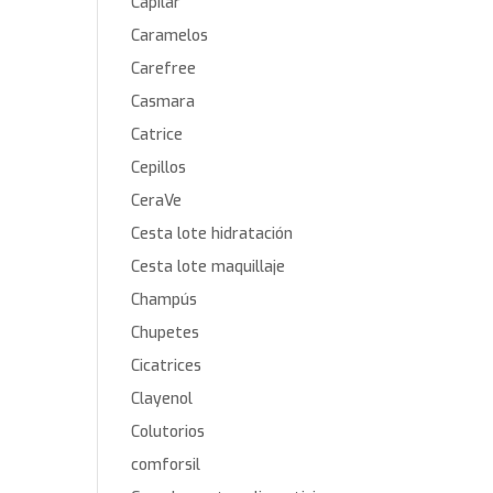
Capilar
Caramelos
Carefree
Casmara
Catrice
Cepillos
CeraVe
Cesta lote hidratación
Cesta lote maquillaje
Champús
Chupetes
Cicatrices
Clayenol
Colutorios
comforsil