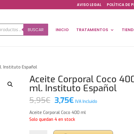
AVISO LEGAL
POLÍTICA DE 
a
BUSCAR
INICIO
TRATAMIENTOS
TIEN
os
. Instituto Español
Aceite Corporal Coco 40
ml. Instituto Español
El
El
5,95
€
3,75
€
IVA Incluido
precio
precio
original
actual
Aceite Corporal Coco 400 ml
era:
es:
Solo quedan 4 en stock
5,95€.
3,75€.
Aceite