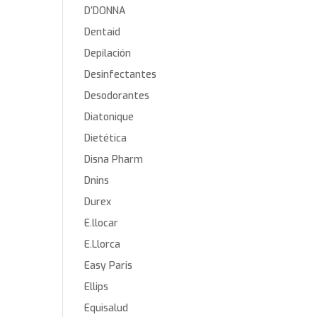
D’DONNA
Dentaid
Depilación
Desinfectantes
Desodorantes
Diatonique
Dietética
Disna Pharm
Dnins
Durex
E.llocar
E.Llorca
Easy Paris
Ellips
Equisalud