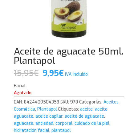
Aceite de aguacate 50ml.
Plantapol
El
El
15,95
€
9,95
€
IVA Incluido
precio
precio
original
actual
Facial
era:
es:
Agotado
15,95€.
9,95€.
EAN:
8424409504358
SKU:
978
Categorías:
Aceites
,
Cosmética
,
Plantapol
Etiquetas:
aceite
,
aceite
aguacate
,
aceite capilar
,
aceite de aguacate
,
aguacate
,
antiedad
,
corporal
,
cuidado de la piel
,
hidratación facial
,
plantapol