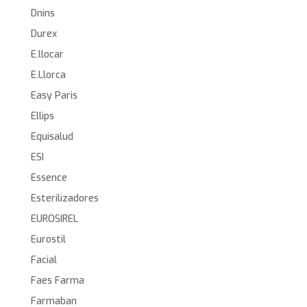
Dnins
Durex
E.llocar
E.Llorca
Easy Paris
Ellips
Equisalud
ESI
Essence
Esterilizadores
EUROSIREL
Eurostil
Facial
Faes Farma
Farmaban