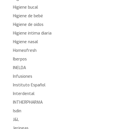
Higiene bucal
Higiene de bebé
Higiene de oídos
Higiene íntima diaria
Higiene nasal
Homeofresh
Iberpos
INELDA
Infusiones
Instituto Español
Interdental
INTHERPHARMA
Isdin
J&L
Jeringas