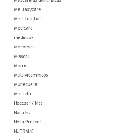
Mascarillas quirurgícas
Me Babycare
Med-Comfort
Medicare
medicube
Medomics
Misscol
Morris
Multivitamínicos
Muñequera
Mustela
Neceser / Kits
Nosa kit
Nosa Protect
NUTRALIE