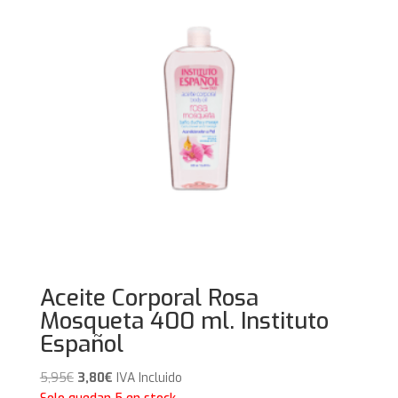
Aceite Corporal Rosa
Mosqueta 400 ml. Instituto
Español
El
El
5,95
€
3,80
€
IVA Incluido
precio
precio