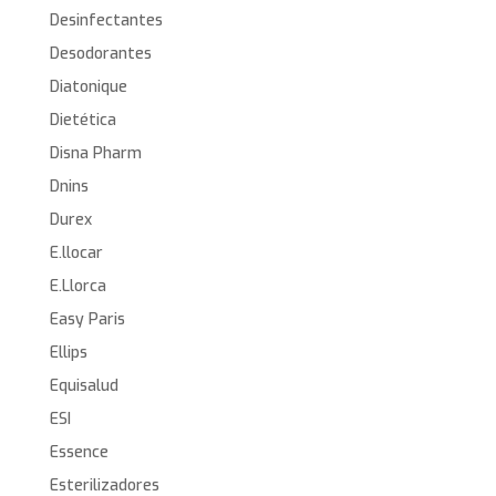
Desinfectantes
Desodorantes
Diatonique
Dietética
Disna Pharm
Dnins
Durex
E.llocar
E.Llorca
Easy Paris
Ellips
Equisalud
ESI
Essence
Esterilizadores