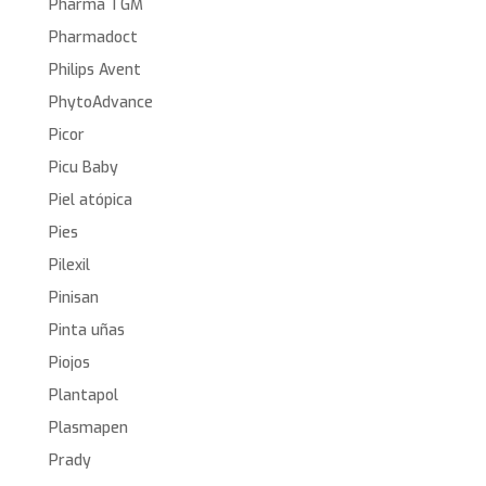
Pharma TGM
Pharmadoct
Philips Avent
PhytoAdvance
Picor
Picu Baby
Piel atópica
Pies
Pilexil
Pinisan
Pinta uñas
Piojos
Plantapol
Plasmapen
Prady