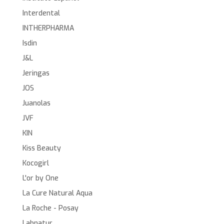
Interdental
INTHERPHARMA
Isdin
J&L
Jeringas
JOS
Juanolas
JVF
KIN
Kiss Beauty
Kocogirl
L'or by One
La Cure Natural Aqua
La Roche - Posay
Labnatur