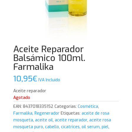
Aceite Reparador
Balsámico 100ml.
Farmalika
10,95
€
IVA Incluido
Aceite reparador
Agotado
EAN:
8437018335152
Categorías:
Cosmética
,
Farmalika
,
Regenerador
Etiquetas:
aceite de rosa
mosqueta
,
aceite oil
,
aceite reparador
,
aceite rosa
mosqueta puro
,
cabello
,
cicatrices
,
oil serum
,
piel
,