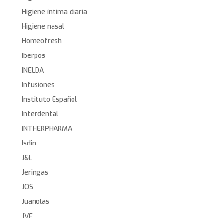
Higiene íntima diaria
Higiene nasal
Homeofresh
Iberpos
INELDA
Infusiones
Instituto Español
Interdental
INTHERPHARMA
Isdin
J&L
Jeringas
JOS
Juanolas
JVF