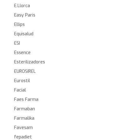
E.Llorca
Easy Paris
Ellips
Equisalud
ESI
Essence
Esterilizadores
EUROSIREL
Eurostil
Facial
Faes Farma
Farmaban
Farmalika
Favesam
fepadiet