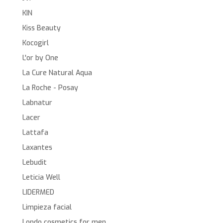
KIN
Kiss Beauty
Kocogirl
L'or by One
La Cure Natural Aqua
La Roche - Posay
Labnatur
Lacer
Lattafa
Laxantes
Lebudit
Leticia Well
LIDERMED
Limpieza facial
Londo cosmetics for men