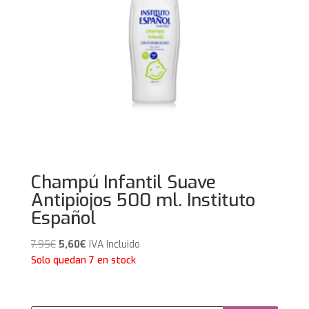
Champú Infantil Suave
Antipiojos 500 ml. Instituto
Español
El
El
7,95
€
5,60
€
IVA Incluido
precio
precio
Solo quedan 7 en stock
original
actual
era:
es:
7,95€.
5,60€.