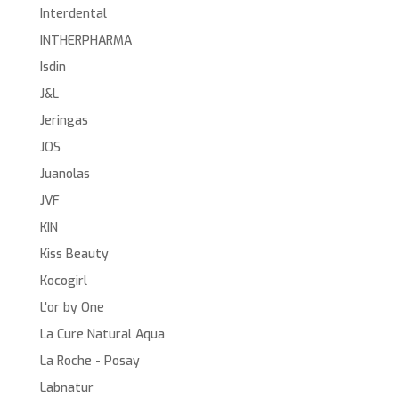
Interdental
INTHERPHARMA
Isdin
J&L
Jeringas
JOS
Juanolas
JVF
KIN
Kiss Beauty
Kocogirl
L'or by One
La Cure Natural Aqua
La Roche - Posay
Labnatur