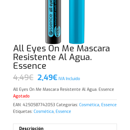
All Eyes On Me Mascara
Resistente Al Agua.
Essence
El
El
4,49
€
2,49
€
IVA Incluido
precio
precio
original
actual
All Eyes On Me Mascara Resistente Al Agua. Essence
era:
es:
Agotado
4,49€.
2,49€.
EAN:
4250587742053
Categorías:
Cosmética
,
Essence
Etiquetas:
Cosmética
,
Essence
Descripción