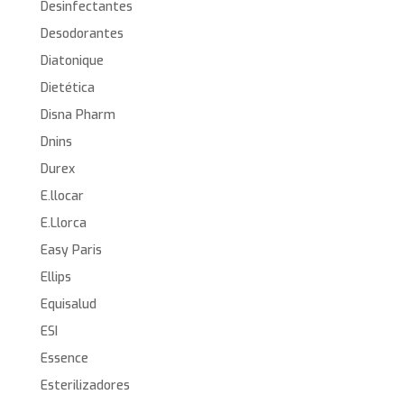
Desinfectantes
Desodorantes
Diatonique
Dietética
Disna Pharm
Dnins
Durex
E.llocar
E.Llorca
Easy Paris
Ellips
Equisalud
ESI
Essence
Esterilizadores