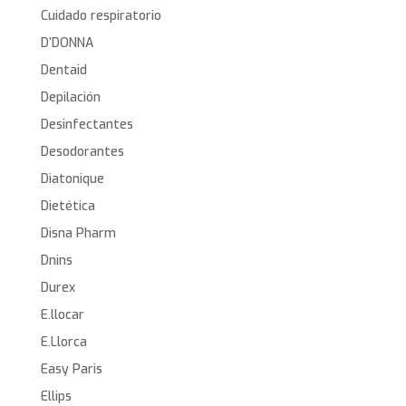
Cuidado respiratorio
D’DONNA
Dentaid
Depilación
Desinfectantes
Desodorantes
Diatonique
Dietética
Disna Pharm
Dnins
Durex
E.llocar
E.Llorca
Easy Paris
Ellips