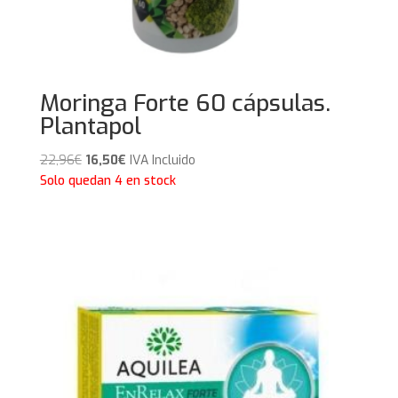
Moringa Forte 60 cápsulas.
Plantapol
El
El
22,96
€
16,50
€
IVA Incluido
precio
precio
Solo quedan 4 en stock
original
actual
era:
es:
22,96€.
16,50€.