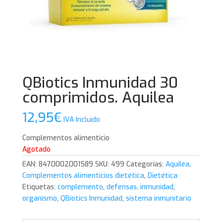
QBiotics Inmunidad 30
comprimidos. Aquilea
12,95
€
IVA Incluido
Complementos alimenticio
Agotado
EAN:
8470002001589
SKU:
499
Categorías:
Aquilea
,
Complementos alimenticios dietética
,
Dietética
Etiquetas:
complemento
,
defensas
,
inmunidad
,
organismo
,
QBiotics Inmunidad
,
sistema inmunitario