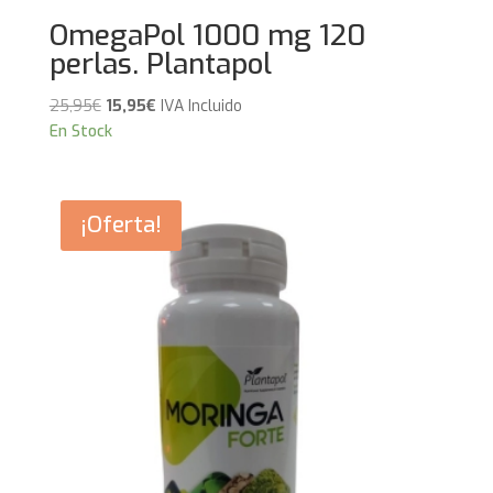
OmegaPol 1000 mg 120
perlas. Plantapol
El
El
25,95
€
15,95
€
IVA Incluido
precio
precio
En Stock
original
actual
era:
es:
25,95€.
15,95€.
¡Oferta!