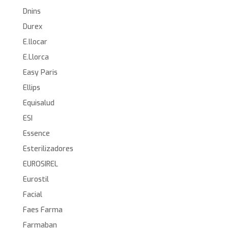
Dnins
Durex
E.llocar
E.Llorca
Easy Paris
Ellips
Equisalud
ESI
Essence
Esterilizadores
EUROSIREL
Eurostil
Facial
Faes Farma
Farmaban