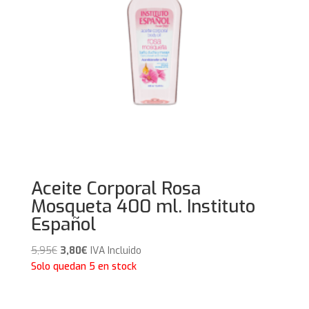
Aceite Corporal Rosa
Mosqueta 400 ml. Instituto
Español
El
El
5,95
€
3,80
€
IVA Incluido
precio
precio
Solo quedan 5 en stock
original
actual
era:
es: