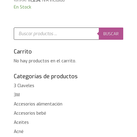
13,95
€
11,25
€
IVA Incluido
precio
precio
En Stock
original
actual
era:
es:
13,95€.
11,25€.
Búsqueda
de
BUSCAR
productos
Carrito
No hay productos en el carrito.
Categorías de productos
3 Claveles
3M
Accesorios alimentación
Accesorios bebé
Aceites
Acné