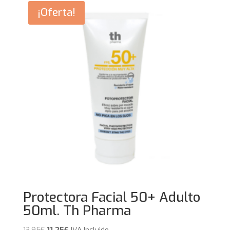
5,95€.
3,80€.
¡Oferta!
Protectora Facial 50+ Adulto
50ml. Th Pharma
El
El